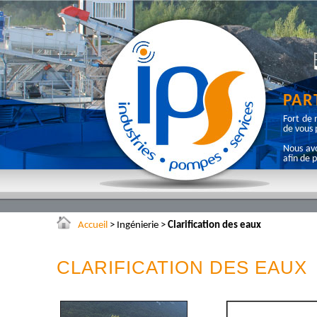
PAR
Fort de 
de vous 
Nous avo
afin de 
Accueil
>
Ingénierie
>
Clarification des eaux
CLARIFICATION DES EAUX