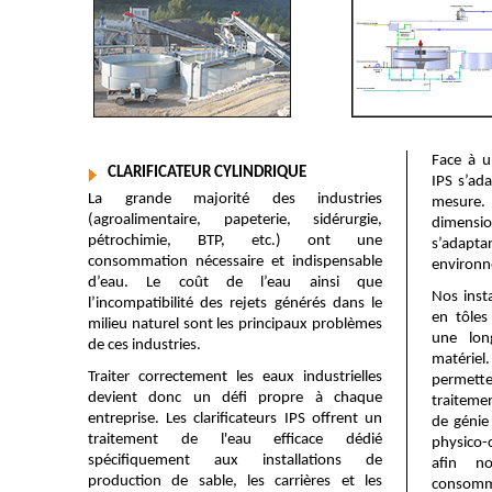
Face à u
CLARIFICATEUR CYLINDRIQUE
IPS s’ad
La grande majorité des industries
mesure.
(agroalimentaire, papeterie, sidérurgie,
dimensio
pétrochimie, BTP, etc.) ont une
s’ada
consommation nécessaire et indispensable
environn
d’eau. Le coût de l’eau ainsi que
Nos inst
l’incompatibilité des rejets générés dans le
en tôles
milieu naturel sont les principaux problèmes
une lon
de ces industries.
matéri
Traiter correctement les eaux industrielles
permette
devient donc un défi propre à chaque
traiteme
entreprise. Les clarificateurs IPS offrent un
de génie 
traitement de l'eau efficace dédié
physico-
spécifiquement aux installations de
afin n
production de sable, les carrières et les
consomma